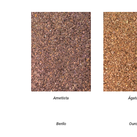
Ametista
Ágat
Berilo
Our