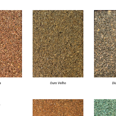
a
Ouro Velho
Di
o