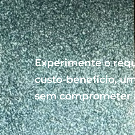
Experimente o req
custo-benefício, um
sem comprometer a