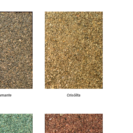
amante
Crisólita