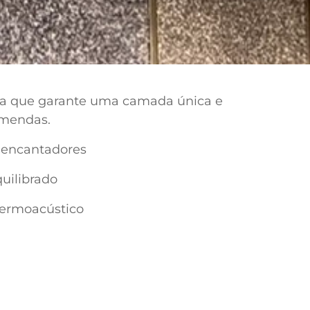
ca que garante uma camada única e
emendas.
e encantadores
quilibrado
termoacústico