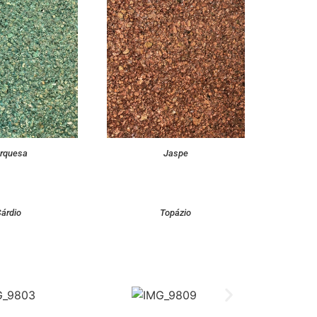
rquesa
Jaspe
Sárdio
Topázio