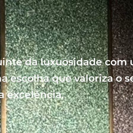
uinte da luxuosidade com
a escolha que valoriza o 
 excelência.